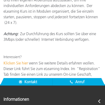
und Ihren eigenen Arbeitsfluss aufzubauen, um Ihre
individuellen Anforderungen abdecken zu können. Der
eLearning Kurs ist in Modulen organisiert, die Sie einzeln
starten, pausieren, stoppen und jederzeit fortsetzen können
(24 x 7).
Achtung:
Zur Durchführung des Kurs sollten Sie über eine
3Mbps (oder schneller) Internet Verbindung verfügen.
Interessiert?
Klicken Sie hier
wenn Sie weitere Details erfahren wollen.
Dieser Link führt Sie zum
eLearning Index. Im "Registration"
Tab finden Sie einen Link zu unserem On-Line Geschäft,
indem Sie diesen hochinteressanten Kurs buchen können.
Kontakt
Anruf
Informationen