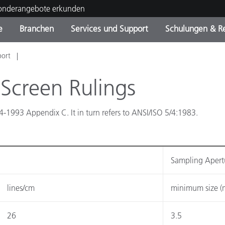
Sonderangebote erkunden
e
Branchen
Services und Support
Schulungen & R
port
ktkategorien
ichmittel und Lacke
ce und Wartung
ldung
Eingestellte Produkte - Fi
OEM Display & Printer
Kontakt zu unserem Tea
Beratungen & Audits
Sie Ihr Upgrade
Manufacturers
 Screen Rulings
Laufende Sonderaktionen
-1993 Appendix C. It in turn refers to ANSI/ISO 5/4:1983.
Online Store
Verbrauchsgüter
Top Downloads
 Experience Center
Weitere Ressourcen
Sampling Apert
Food Color Measurement
lines/cm
minimum size 
Biowissenschaften
Unterhaltungselektronik
26
3.5
tikhersteller