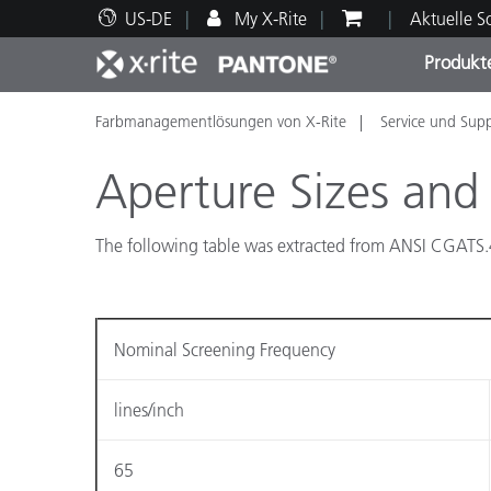
US-DE
My X-Rite
Aktuelle 
Produkt
Farbmanagementlösungen von X-Rite
Service und Sup
Spitzenprodukte
Druck und Verpackung
Technischer Support
Pädagogische Ressourcen
Produ
Anstr
Servi
Ausbi
Aperture Sizes and
The following table was extracted from ANSI CGATS.4
Brand
Automobil
Nominal Screening Frequency
Textil
lines/inch
65
Kosme