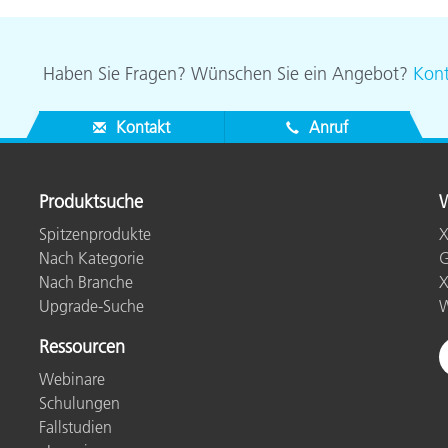
Haben Sie Fragen? Wünschen Sie ein Angebot?
Kont
Kontakt
Anruf
Produktsuche
W
Spitzenprodukte
X
Nach Kategorie
G
Nach Branche
X
Upgrade-Suche
W
Ressourcen
Webinare
Schulungen
Fallstudien