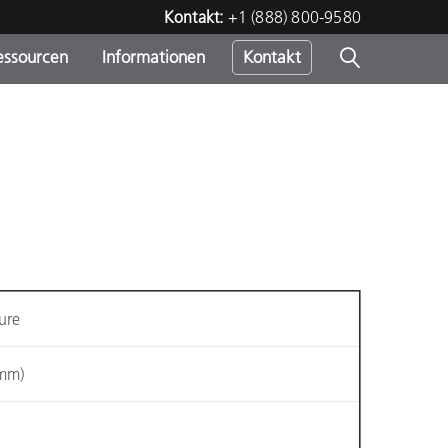
Kontakt:
+1 (888) 800-9580
essourcen
Informationen
Kontakt
nden
m
ure
(mm)