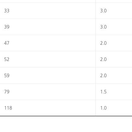
Papier
33
3.0
Baumaterialien
39
3.0
Gebrauchsgüter
47
2.0
52
2.0
59
2.0
79
1.5
118
1.0