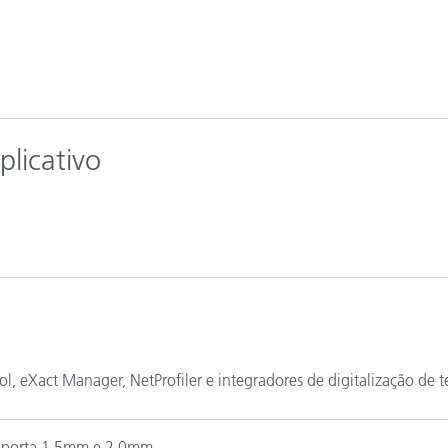
plicativo
l, eXact Manager, NetProfiler e integradores de digitalização de t
uporta 1,5mm e 2,0mm