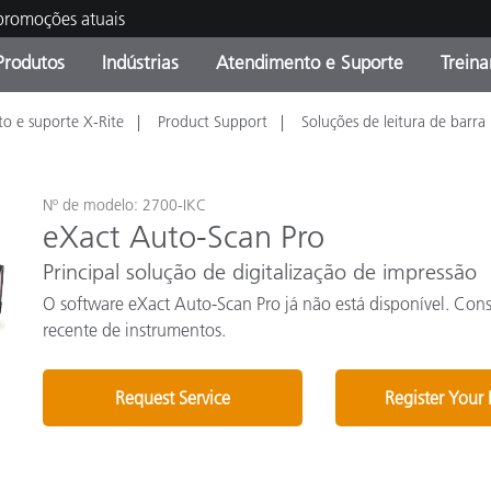
 promoções atuais
Produtos
Indústrias
Atendimento e Suporte
Trein
o e suporte X-Rite
Product Support
Soluções de leitura de barra
oria de Produtos
s e Revestimentos
ço de Manutenção
ação
Produtos fora de linha -
OEM Display & Printer
Contate nossa equipe
Consultas e Auditorias
Encontre sua atualização
Manufacturers
Promoções vigentes
Nº de modelo: 2700-IKC
eXact Auto-Scan Pro
Online Store
Produtos Embalados
Principal solução de digitalização de impressão
Principais Downloads
 Experience Center
O software eXact Auto-Scan Pro já não está disponível. Con
Outros recursos
recente de instrumentos.
Food Color Measurement
Request Service
Register Your
Ciências Biológicas
Produtos Eletrônicos
atura de Cosméticos