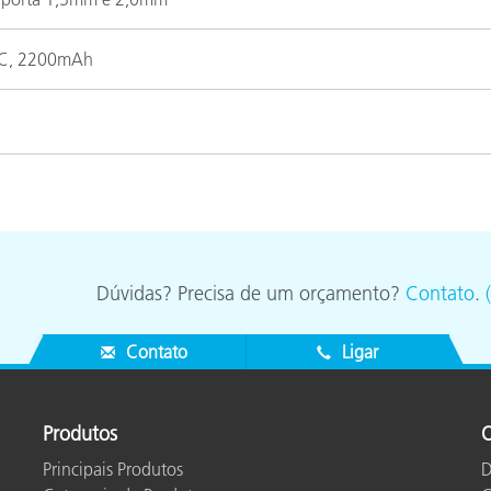
VCC, 2200mAh
Dúvidas? Precisa de um orçamento?
Contato
.
rência branca integrada
Contato
Ligar
Produtos
O
Principais Produtos
D