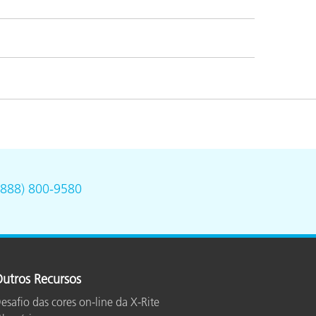
(888) 800-9580
utros Recursos
esafio das cores on-line da X-Rite