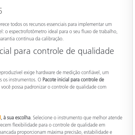
Papel
5
Materiais de Construção
ferece todos os recursos essenciais para implementar um
Bens Duráveis
l: o espectrofotômetro ideal para o seu fluxo de trabalho,
arantia contínua da calibração.
cial para controle de qualidade
reproduzível exige hardware de medição confiável, um
os os instrumentos. O
Pacote inicial para controle de
e você possa padronizar o controle de qualidade com
l
, à sua escolha
. Selecione o instrumento que melhor atende
recem flexibilidade para o controle de qualidade em
ancada proporcionam máxima precisão, estabilidade e