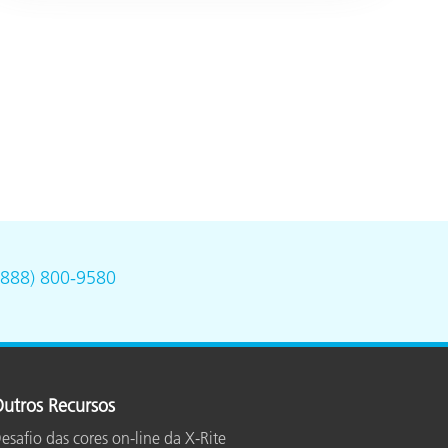
(888) 800-9580
utros Recursos
esafio das cores on-line da X-Rite