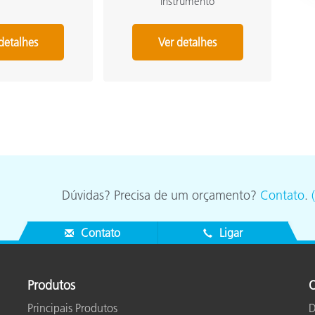
instrumento
detalhes
Ver detalhes
Dúvidas? Precisa de um orçamento?
Contato
.
Contato
Ligar
Produtos
O
Principais Produtos
D