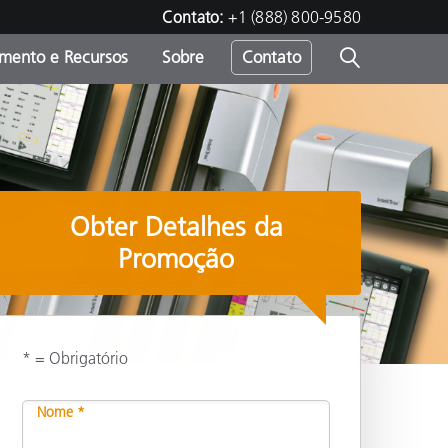
Contato:
+1 (888) 800-9580
amento e Recursos
Sobre
Contato
Obter Detalhes da
Promoção
* = Obrigatório
Compartilhar
Nome *