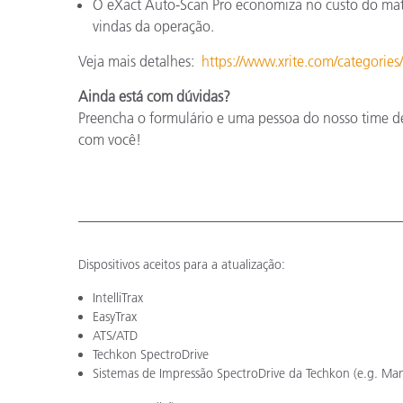
O eXact Auto-Scan Pro economiza no custo do mate
vindas da operação.
Veja mais detalhes:
https://www.xrite.com/categories
Ainda está com dúvidas?
Preencha o formulário e uma pessoa do nosso time de
com você!
Dispositivos aceitos para a atualização:
IntelliTrax
EasyTrax
ATS/ATD
Techkon SpectroDrive
Sistemas de Impressão SpectroDrive da Techkon (e.g. Man