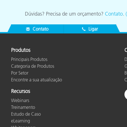
Dúvidas? Precisa de um orçamento?
Contato
.
Contato
Ligar
Produtos
O
Principais Produtos
D
Categoria de Produtos
G
Por Setor
B
Encontre a sua atualização
O
Recursos
Webinars
Treinamento
Estudo de Caso
eLearning