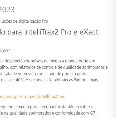
Papel
 2023
Materiais de Construção
luções de digitalização Pro
Bens Duráveis
para IntelliTrax2 Pro e eXact
zação?
ais e de papelão dobráveis de médio a grande porte um
lho, com relatórios de controle de qualidade aprimorados e
e sala de impressão conectado de ponta a ponta.
 mais de 40% e se conecta às bibliotecas Pantone mais
scanning-instruments/intellitrax2-pro
pequeno e médio porte feedback instantâneo sobre o
ole de qualidade aprimorados e conformidade com G7.