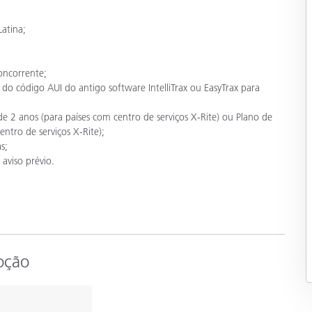
Latina;
oncorrente;
 do código AUI do antigo software IntelliTrax ou EasyTrax para
e 2 anos (para países com centro de serviços X-Rite) ou Plano de
entro de serviços X-Rite);
s;
aviso prévio.
oção