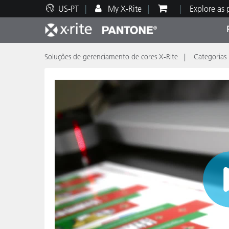
US-PT
My X-Rite
Explore as
Soluções de gerenciamento de cores X-Rite
Categorias
Principais produtos
Impressão e Embalagem
Suporte Técnico
Recursos Educacionais
Categ
Tinta
Servi
Form
Brand
Automotiva
Têxtil
Manuf