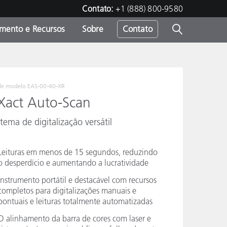
Contato:
+1 (888) 800-9580
amento e Recursos
Sobre
Contato
de modelo
EAS-00-40-XR
Xact Auto-Scan
stema de digitalização versátil
Leituras em menos de 15 segundos, reduzindo
o desperdício e aumentando a lucratividade
Instrumento portátil e destacável com recursos
completos para digitalizações manuais e
pontuais e leituras totalmente automatizadas
O alinhamento da barra de cores com laser e