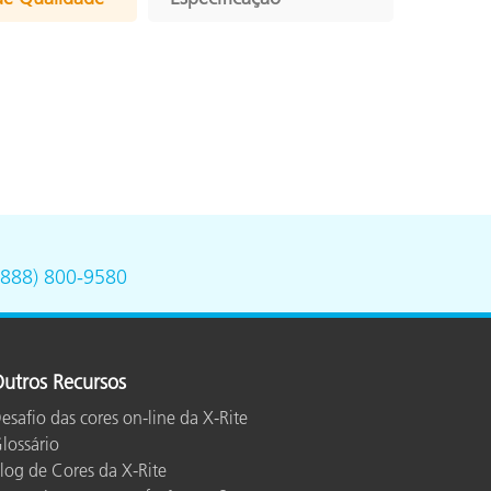
(888) 800-9580
utros Recursos
esafio das cores on-line da X-Rite
lossário
log de Cores da X-Rite