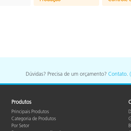
Dúvidas? Precisa de um orçamento?
Contato
.
Produtos
O
Principais Produtos
D
Categoria de Produtos
G
Por Setor
B