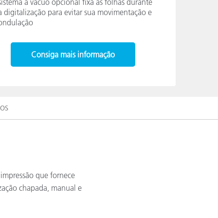
sistema à vácuo opcional fixa as folhas durante
a digitalização para evitar sua movimentação e
ondulação
Consiga mais informação
sos
e impressão que fornece
lização chapada, manual e