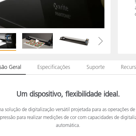
Papel
Materiais de Construção
Bens Duráveis
são Geral
Especificações
Suporte
Recur
Um dispositivo, flexibilidade ideal.
a solução de digitalização versátil projetada para as operações d
impressão para realizar medições de cor com capacidades de digita
automática.