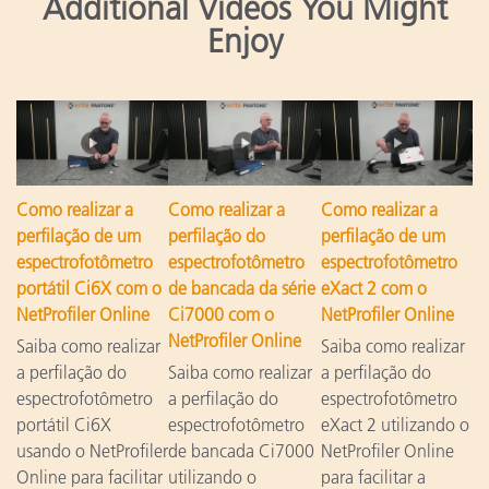
Additional Videos You Might
Enjoy
Como realizar a
Como realizar a
Como realizar a
perfilação de um
perfilação do
perfilação de um
espectrofotômetro
espectrofotômetro
espectrofotômetro
portátil Ci6X com o
de bancada da série
eXact 2 com o
NetProfiler Online
Ci7000 com o
NetProfiler Online
NetProfiler Online
Saiba como realizar
Saiba como realizar
a perfilação do
Saiba como realizar
a perfilação do
espectrofotômetro
a perfilação do
espectrofotômetro
portátil Ci6X
espectrofotômetro
eXact 2 utilizando o
usando o NetProfiler
de bancada Ci7000
NetProfiler Online
Online para facilitar
utilizando o
para facilitar a