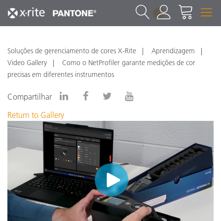
1
Soluções de gerenciamento de cores X-Rite
Aprendizagem
Video Gallery
Como o NetProfiler garante medições de cor
precisas em diferentes instrumentos
Compartilhar
Return to Gallery