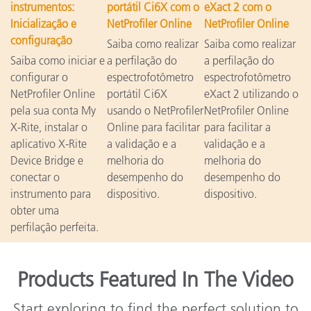
instrumentos:
portátil Ci6X com o
eXact 2 com o
Inicialização e
NetProfiler Online
NetProfiler Online
configuração
Saiba como realizar
Saiba como realizar
Saiba como iniciar e
a perfilação do
a perfilação do
configurar o
espectrofotômetro
espectrofotômetro
NetProfiler Online
portátil Ci6X
eXact 2 utilizando o
pela sua conta My
usando o NetProfiler
NetProfiler Online
X-Rite, instalar o
Online para facilitar
para facilitar a
aplicativo X-Rite
a validação e a
validação e a
Device Bridge e
melhoria do
melhoria do
conectar o
desempenho do
desempenho do
instrumento para
dispositivo.
dispositivo.
obter uma
perfilação perfeita.
Products Featured In The Video
Start exploring to find the perfect solution to