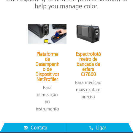
help you manage color.
Plataforma
Espectrofotô
de
metro de
Desempenh
bancada de
o de
esfera
Dispositivos
Ci7860
NetProfiler
Para medição
Para
mais exata e
otimização
precisa
do
instrumento
Contato
Ligar