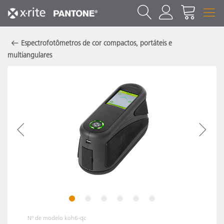
Espectrofotômetros de cor compactos, portáteis e
multiangulares
1
2
3
4
5
6
Nº de modelo
koh6-qc