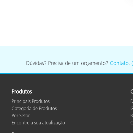
Dúvidas? Precisa de um orçamento?
Contato
.
Produtos
O
Principais Produtos
D
Categoria de Produtos
G
Por Setor
B
Encontre a sua atualização
O