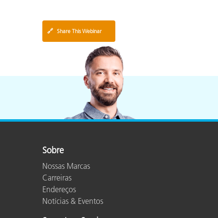
🔗
Share This Webinar
Sobre
Nossas Marcas
Carreiras
Endereços
Notícias & Eventos