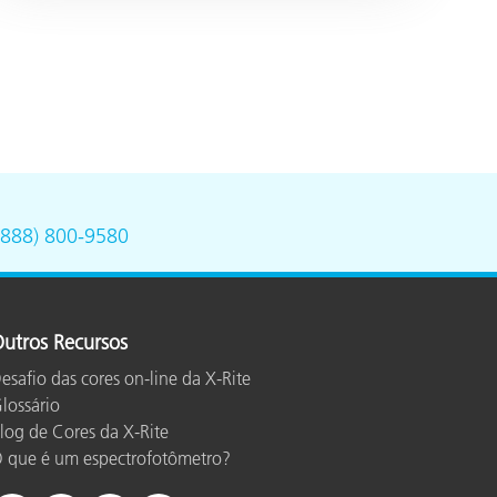
(888) 800-9580
utros Recursos
esafio das cores on-line da X-Rite
lossário
log de Cores da X-Rite
 que é um espectrofotômetro?