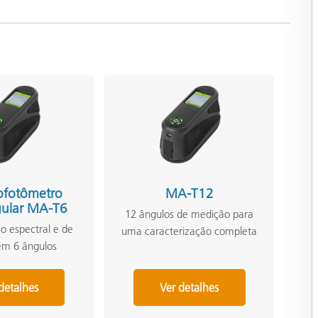
ofotômetro
MA-T12
gular MA-T6
12 ângulos de medição para
o espectral e de
uma caracterização completa
em 6 ângulos
detalhes
Ver detalhes