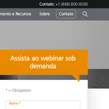
Contato:
+1 (888) 800-9580
amento e Recursos
Sobre
Contato
Assista ao webinar sob
demanda
* = Obrigatório
de
Compartilhar
Nome *