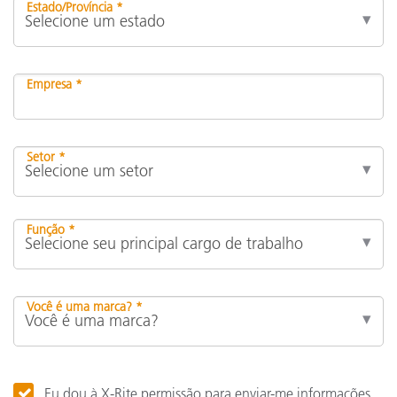
Estado/Província *
Empresa *
Setor *
Função *
Você é uma marca? *
Eu dou à X-Rite permissão para enviar-me informações