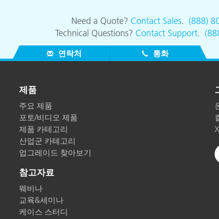
종이/페이퍼
Need a Quote?
Contact Sales
.
(888) 8
건축 자재
Technical Questions?
Contact Support
.
(88
내구재
연락처
통화
제품
주요 제품
포토/비디오 제품
제품 카테고리
산업군 카테고리
업그레이드 찾아보기
참고자료
웨비나
교육&세미나
케이스 스터디