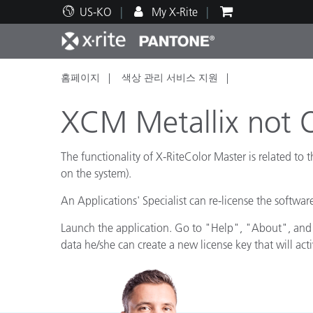
US-KO
My X-Rite
홈페이지
색상 관리 서비스 지원
주요 제품
인쇄 및 패키징
기술 지원
교육 리소스
제품
페인트
서비
교육
XCM Metallix not 
The functionality of X-RiteColor Master is related to th
on the system).
Brand
An Applications' Specialist can re-license the software
자동차
텍스
Launch the application. Go to "Help", "About", and t
data he/she can create a new license key that will acti
화장