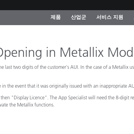
제품
산업군
서비스 지원
 카테고리
 및 코팅
스 및 유지보수
제품을 찾을 수 없나요?
OEM 디스플레이 및 프
X-Rite 코리아 연락
컨설팅 및 감사
제조사
Opening in Metallix Mod
진행중인 프로모션
온라인 스토어
e last two digits of the customer's AUI. In the case of a Metallix use
소비재
인기 다운로드
 Experience Center
 in the event that it was originally issued with an inappropriate AU
타일
기타 리소스
hen "Display Licence". The App Specialist will need the 8-digit re
식품 컬러 측정
vate the Metallix functions.
생명과학
소비자 가전제품
품 제조사