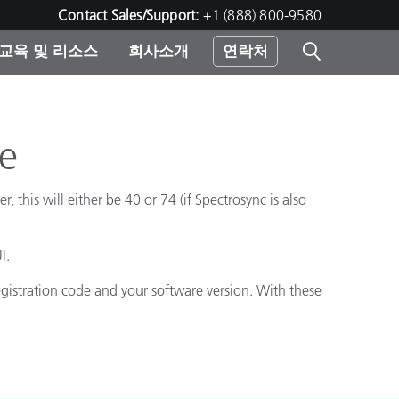
Contact Sales/Support:
+1 (888) 800-9580
교육 및 리소스
회사소개
연락처
린터
e
r, this will either be 40 or 74 (if Spectrosync is also
I.
gistration code and your software version. With these