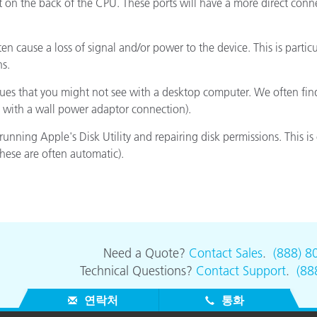
t on the back of the CPU. These ports will have a more direct con
종이/페이퍼
건축 자재
n cause a loss of signal and/or power to the device. This is partic
s.
내구재
s that you might not see with a desktop computer. We often find 
 with a wall power adaptor connection).
nning Apple's Disk Utility and repairing disk permissions. This i
hese are often automatic).
Need a Quote?
Contact Sales
.
(888) 8
Technical Questions?
Contact Support
.
(88
연락처
통화