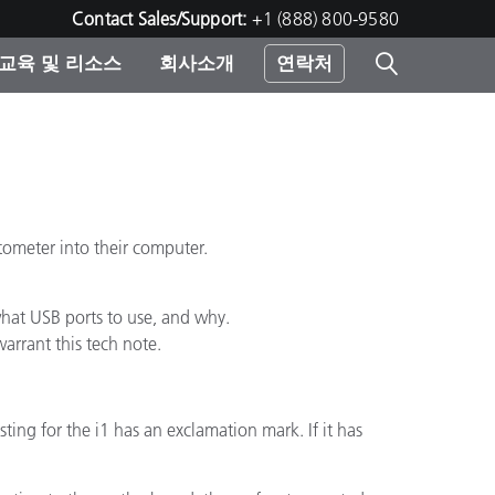
Contact Sales/Support:
+1 (888) 800-9580
교육 및 리소스
회사소개
연락처
린터
ometer into their computer.
what USB ports to use, and why.
arrant this tech note.
ting for the i1 has an exclamation mark. If it has