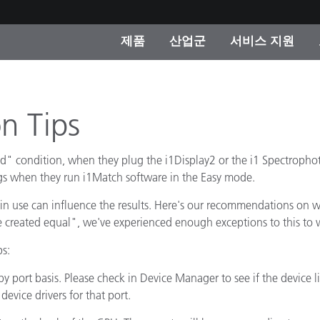
제품
산업군
서비스 지원
 카테고리
 및 코팅
스 및 유지보수
제품을 찾을 수 없나요?
OEM 디스플레이 및 프
X-Rite 코리아 연락
컨설팅 및 감사
제조사
n Tips
진행중인 프로모션
온라인 스토어
 condition, when they plug the i1Display2 or the i1 Spectrophot
소비재
s when they run i1Match software in the Easy mode.
인기 다운로드
 Experience Center
is in use can influence the results. Here's our recommendations on 
타일
기타 리소스
 created equal", we've experienced enough exceptions to this to w
식품 컬러 측정
ps:
생명과학
 port basis. Please check in Device Manager to see if the device lis
device drivers for that port.
소비자 가전제품
품 제조사