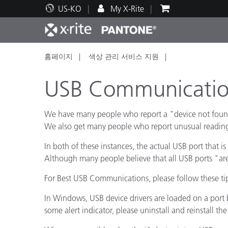
US-KO
My X-Rite
홈페이지
색상 관리 서비스 지원
주요 제품
인쇄 및 패키징
기술 지원
교육 리소스
제품
페인트
서비
교육
USB Communicatio
We have many people who report a "device not found"
We also get many people who report unusual reading
Brand
In both of these instances, the actual USB port that 
자동차
텍스
Although many people believe that all USB ports "are
For Best USB Communications, please follow these ti
In Windows, USB device drivers are loaded on a port by
some alert indicator, please uninstall and reinstall the 
화장