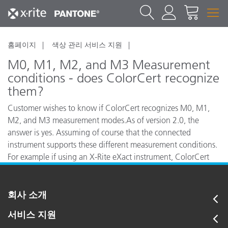
홈페이지
색상 관리 서비스 지원
M0, M1, M2, and M3 Measurement
conditions - does ColorCert recognize
them?
Customer wishes to know if ColorCert recognizes M0, M1,
M2, and M3 measurement modes.As of version 2.0, the
answer is yes. Assuming of course that the connected
instrument supports these different measurement conditions.
For example if using an X-Rite eXact instrument, ColorCert
will automatically recognize M0, M1, M2, and M3 data.
회사 소개
서비스 지원