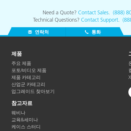
종이/페이퍼
Need a Quote?
Contact Sales
.
(888) 8
건축 자재
Technical Questions?
Contact Support
.
(88
내구재
연락처
통화
제품
주요 제품
포토/비디오 제품
제품 카테고리
산업군 카테고리
업그레이드 찾아보기
참고자료
웨비나
교육&세미나
케이스 스터디