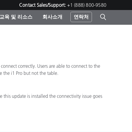
Contact Sales/Support:
+1 (888) 800-9580
교육 및 리소스
회사소개
연락처
린터
o connect correctly. Users are able to connect to the
 the i1 Pro but not the table.
 this update is installed the connectivity issue goes