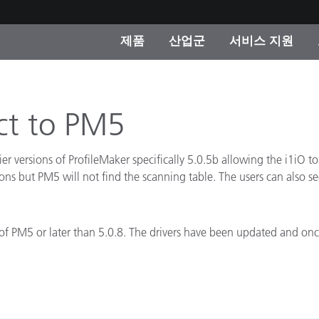
제품
산업군
서비스 지원
 카테고리
 및 코팅
스 및 유지보수
제품을 찾을 수 없나요?
OEM 디스플레이 및 프
X-Rite 코리아 연락
컨설팅 및 감사
제조사
ect to PM5
진행중인 프로모션
온라인 스토어
ier versions of ProfileMaker specifically 5.0.5b allowing the i1iO t
소비재
ns but PM5 will not find the scanning table. The users can also see
인기 다운로드
 Experience Center
타일
기타 리소스
on of PM5 or later than 5.0.8. The drivers have been updated and once
식품 컬러 측정
생명과학
소비자 가전제품
품 제조사