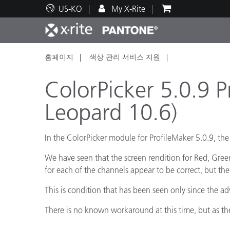
US-KO
My X-Rite
홈페이지
색상 관리 서비스 지원
주요 제품
인쇄 및 패키징
기술 지원
교육 리소스
제품
페인트
서비
교육
ColorPicker 5.0.9 P
Leopard 10.6)
In the ColorPicker module for ProfileMaker 5.0.9, th
Brand
자동차
텍스
We have seen that the screen rendition for Red, Green
for each of the channels appear to be correct, but the
This is condition that has been seen only since the 
There is no known workaround at this time, but as the
화장