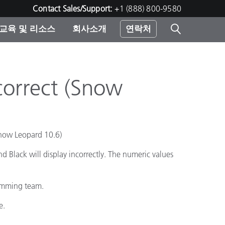
Contact Sales/Support:
+1 (888) 800-9580
교육 및 리소스
회사소개
연락처
린터
correct (Snow
Snow Leopard 10.6)
 Black will display incorrectly. The numeric values
ramming team.
e.