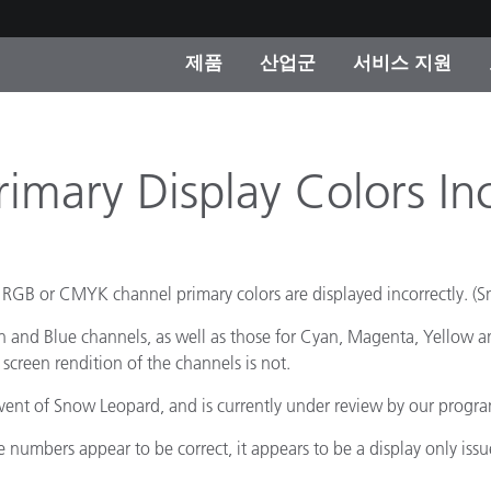
제품
산업군
서비스 지원
 카테고리
 및 코팅
스 및 유지보수
제품을 찾을 수 없나요?
OEM 디스플레이 및 프
X-Rite 코리아 연락
컨설팅 및 감사
제조사
rimary Display Colors In
진행중인 프로모션
온라인 스토어
소비재
인기 다운로드
e RGB or CMYK channel primary colors are displayed incorrectly. (
 Experience Center
타일
 and Blue channels, as well as those for Cyan, Magenta, Yellow and
기타 리소스
 screen rendition of the channels is not.
식품 컬러 측정
advent of Snow Leopard, and is currently under review by our prog
생명과학
 numbers appear to be correct, it appears to be a display only issu
소비자 가전제품
품 제조사