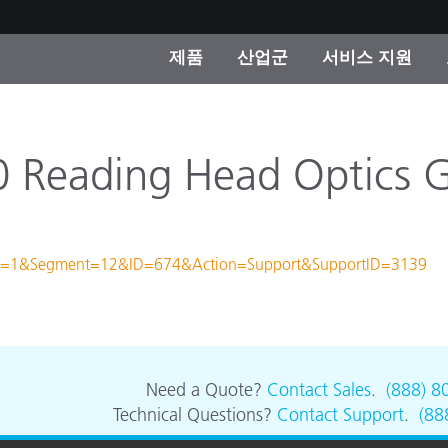
제품
산업군
서비스 지원
 카테고리
 및 코팅
스 및 유지보수
제품을 찾을 수 없나요?
OEM 디스플레이 및 프
X-Rite 코리아 연락
컨설팅 및 감사
제조사
 Reading Head Optics G
진행중인 프로모션
온라인 스토어
소비재
ustry=1&Segment=12&ID=674&Action=Support&SupportID=3139
인기 다운로드
 Experience Center
타일
기타 리소스
식품 컬러 측정
생명과학
Need a Quote?
Contact Sales
.
(888) 8
Technical Questions?
Contact Support
.
(88
소비자 가전제품
품 제조사