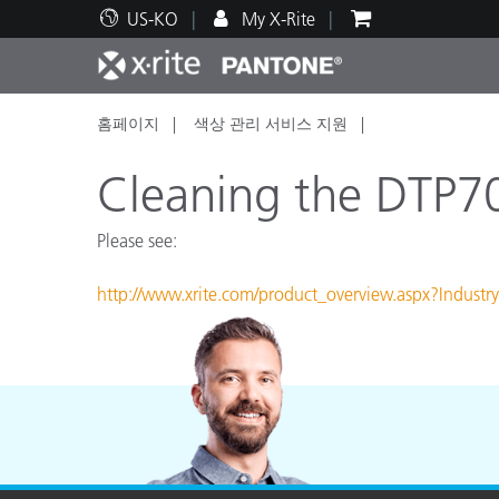
US-KO
My X-Rite
홈페이지
색상 관리 서비스 지원
주요 제품
인쇄 및 패키징
기술 지원
교육 리소스
제품
페인트
서비
교육
Cleaning the DTP70
Please see:
http://www.xrite.com/product_overview.aspx?Ind
Brand
자동차
텍스
화장