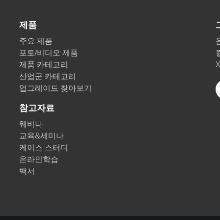
종이/페이퍼
제품
건축 자재
주요 제품
내구재
포토/비디오 제품
제품 카테고리
산업군 카테고리
업그레이드 찾아보기
참고자료
웨비나
교육&세미나
케이스 스터디
온라인학습
백서