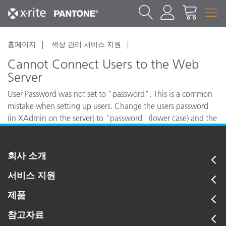
홈페이지
색상 관리 서비스 지원
Cannot Connect Users to the Web
Server
User Password was not set to "password". This is a common
mistake when setting up users. Change the users password
(in XAdmin on the server) to "password" (lower case) and the
workstation will be able to connect without any problem.
회사 소개
서비스 지원
제품
참고자료