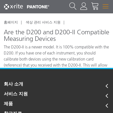
홈페이지
색상 관리 서비스 지원
Are the D200 and D200-II Compatible
Measuring Devices
The D200-II is a newer model. It is 100% compatible with the
D200. If you have one of each instrument, you should
calibrate both devices using the new calibration card
(reference) that you received with the D200-II. This will allow
close inter-instrument agreement between the two devices.
회사 소개
서비스 지원
제품