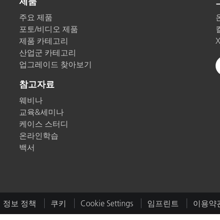
제품
종이/페이퍼
주요 제품
포토/비디오 제품
건축 자재
제품 카테고리
내구재
산업군 카테고리
업그레이드 찾아보기
참고자료
웨비나
교육&세미나
케이스 스터디
온라인학습
백서
 정보 정책
쿠키
Cookie Settings
임프린트
이용약