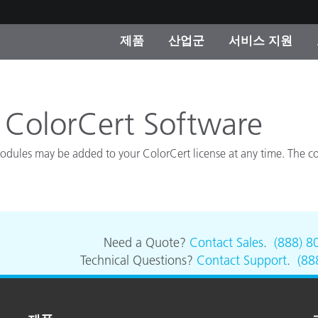
제품
산업군
서비스 지원
 카테고리
 및 코팅
스 및 유지보수
제품을 찾을 수 없나요?
OEM 디스플레이 및 프
X-Rite 코리아 연락
컨설팅 및 감사
제조사
 ColorCert Software
진행중인 프로모션
온라인 스토어
dules may be added to your ColorCert license at any time. The cos
소비재
인기 다운로드
 Experience Center
타일
기타 리소스
식품 컬러 측정
Need a Quote?
Contact Sales
.
(888) 8
Technical Questions?
Contact Support
.
(88
생명과학
소비자 가전제품
품 제조사