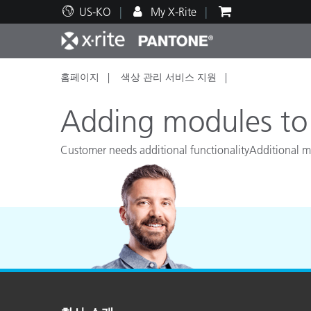
US-KO
My X-Rite
홈페이지
색상 관리 서비스 지원
주요 제품
인쇄 및 패키징
기술 지원
교육 리소스
제품
페인트
서비
교육
Adding modules to
Customer needs additional functionalityAdditional mo
Brand
자동차
텍스
화장