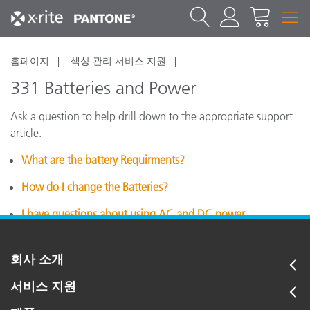
홈페이지
색상 관리 서비스 지원
331 Batteries and Power
Ask a question to help drill down to the appropriate support
article.
What are the battery Requirments?
How do I change the Batteries?
I have questions about using AC and DC power.
회사 소개
서비스 지원