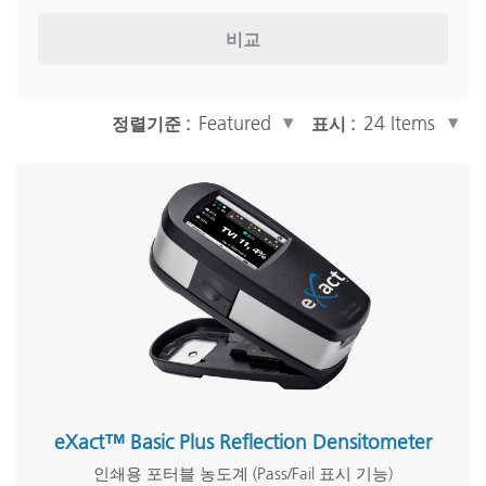
Densitometers
(2)
비교
인라인 측정
(13)
스캐닝 장비
(2)
자세히 표시
정렬기준 :
표시 :
산업 솔루션
인쇄 및 패키징
(63)
(45)
페인트 및 코팅제
(59)
플라스틱
(55)
직물
(56)
자세히 표시
eXact™ Basic Plus Reflection Densitometer
인쇄용 포터블 농도계 (Pass/Fail 표시 기능)