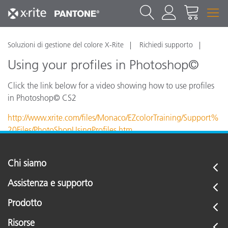
Soluzioni di gestione del colore X-Rite
Richiedi supporto
Using your profiles in Photoshop©
Click the link below for a video showing how to use profiles
in Photoshop© CS2
http://www.xrite.com/files/Monaco/EZcolorTraining/Support%
20Files/PhotoShopUsingProfiles.htm
Chi siamo
Assistenza e supporto
Prodotto
Risorse