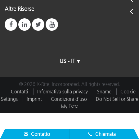
Altre Risorse
US - IT
© 2026 X-Rite, Incorporated. All rights reserved.
Contatti
Informativa sulla privacy
$name
Cookie
Settings
Imprint
Condizioni d'uso
Do Not Sell or Share
My Data
Contatto
Chiamata