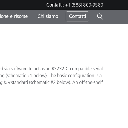
Contatti:
+1 (888) 800-9580
one e risorse
Chi siamo
Contatti
-
o
ed via software to act as an RS232-C compatible serial
iring (schematic #1 below). The basic configuration is a
g but
standard (schematic #2 below). An off-the-shelf
sumo