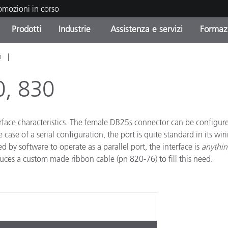
romozioni in corso
Prodotti
Industrie
Assistenza e servizi
Formazi
o
orie di Prodotto
i e Rivestimenti
tenza e manutenzione
azione
Prodotti fuori produzione 
OEM Display & Printer
Contatta il nostro team
Consulenze e audit
Trova il tuo aggiornament
Manufacturers
0, 830
Promozioni in corso
Online Store
Prodotti di Consumo
erface characteristics. The female DB25s connector can be configur
Le più scaricate
Confezionati
e case of a serial configuration, the port is quite standard in its w
 Experience Center
by software to operate as a parallel port, the interface is
anythin
Altre risorse
e
duces a custom made ribbon cable (pn 820-76) to fill this need.
Food Color Measurement
Biofarmaceutica
ttori di Cosmetici
Elettronica di Largo Con