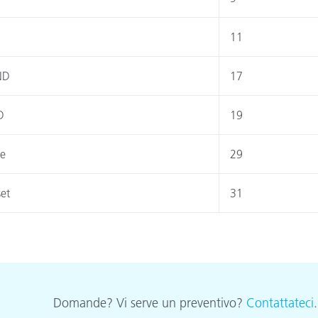
11
ND
17
D
19
le
29
set
31
Domande? Vi serve un preventivo?
Contattateci