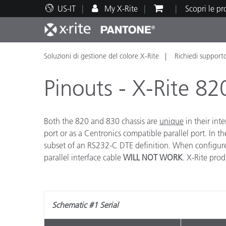
US-IT
My X-Rite
Scopri le p
Soluzioni di gestione del colore X-Rite
Richiedi support
Principali prodotti
Stampa e Packaging
Supporto tecnico
Risorse didattiche
Categ
Vernic
Assis
Form
Pinouts - X-Rite 82
Both the 820 and 830 chassis are
unique
in their int
port or as a Centronics compatible parallel port. In th
Brand
subset of an RS232-C DTE definition. When configured 
Automotive
Tessil
parallel interface cable
WILL NOT WORK
. X-Rite pro
Schematic #1 Serial
Produ