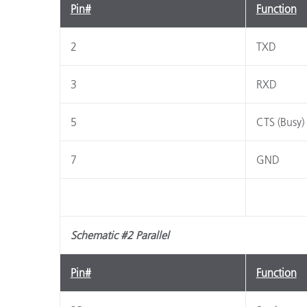
Plastica
Pin#
Function
2
TXD
3
RXD
5
CTS (Busy)
7
GND
Schematic #2 Parallel
Pin#
Function