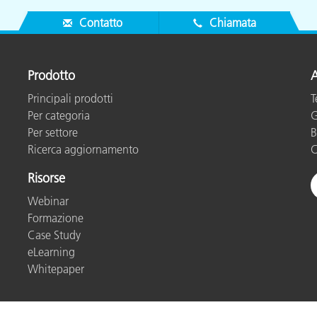
Contatto
Chiamata
Prodotto
A
Principali prodotti
T
Per categoria
G
Per settore
B
Ricerca aggiornamento
C
Risorse
Webinar
Formazione
Case Study
eLearning
Whitepaper