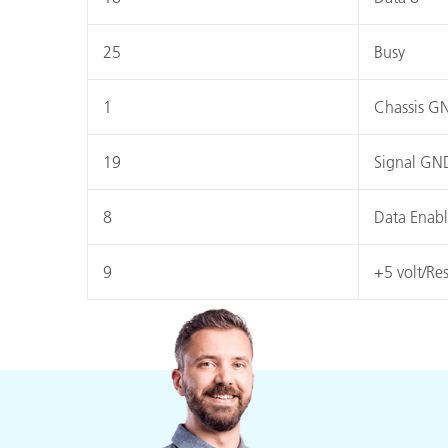
25
Busy
1
Chassis G
19
Signal GN
8
Data Enab
9
+5 volt/Re