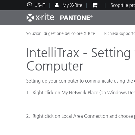
US-IT
My X-Rite
Scopri le p
Soluzioni di gestione del colore X-Rite
Richiedi support
Principali prodotti
Stampa e Packaging
Supporto tecnico
Risorse didattiche
Categ
Vernic
Assis
Form
IntelliTrax - Settin
Computer
Setting up your computer to communicate using the def
Brand
Automotive
Tessil
1. Right click on My Network Place (on Windows De
2. Right click on Local Area Connection and choose
Produ