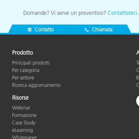
Domande? Vi serve un preventivo?
Contattateci
Contatto
Chiamata
Prodotto
A
Principali prodotti
T
Per categoria
G
Per settore
B
Ricerca aggiornamento
C
Risorse
Webinar
Formazione
Case Study
eLearning
Whitepaper