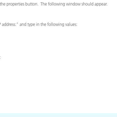
ck the properties button. The following window should appear.
Carta
Materiali per l’edilizia
P address:" and type in the following values:
Beni Durevoli
: