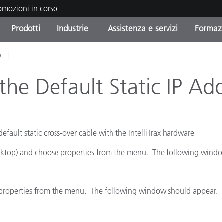
romozioni in corso
Prodotti
Industrie
Assistenza e servizi
Formazi
o
orie di Prodotto
i e Rivestimenti
tenza e manutenzione
azione
Prodotti fuori produzione 
OEM Display & Printer
Contatta il nostro team
Consulenze e audit
Trova il tuo aggiornament
Manufacturers
g the Default Static IP Ad
Promozioni in corso
Online Store
Prodotti di Consumo
Le più scaricate
Confezionati
ault static cross-over cable with the IntelliTrax hardware
 Experience Center
Altre risorse
e
sktop) and choose properties from the menu. The following wind
Food Color Measurement
 properties from the menu. The following window should appear.
Biofarmaceutica
ttori di Cosmetici
Elettronica di Largo Con