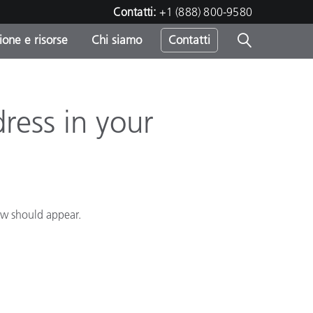
Contatti:
+1 (888) 800-9580
one e risorse
Chi siamo
Contatti
-
o
dress in your
ow should appear.
sumo