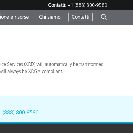
Contatti:
+1 (888) 800-9580
one e risorse
Chi siamo
Contatti
-
o
ce Services (XRD) will automatically be transformed
r will always be XRGA compliant.
.
(888) 800-9580
sumo