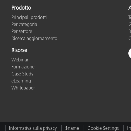
Prodotto
A
Carta
Principali prodotti
T
Materiali per l’edilizia
Per categoria
G
Per settore
B
Beni Durevoli
Ricerca aggiornamento
C
Risorse
Webinar
Formazione
Case Study
eLearning
Whitepaper
i
Informativa sulla privacy
$name
Cookie Settings
I