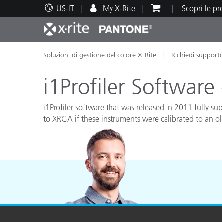
US-IT
My X-Rite
Scopri le p
Soluzioni di gestione del colore X-Rite
Richiedi support
Principali prodotti
Stampa e Packaging
Supporto tecnico
Risorse didattiche
Categ
Vernic
Assis
Form
i1Profiler Softwar
i1Profiler software that was released in 2011 fully 
to XRGA if these instruments were calibrated to an o
Brand
Automotive
Tessil
Produ