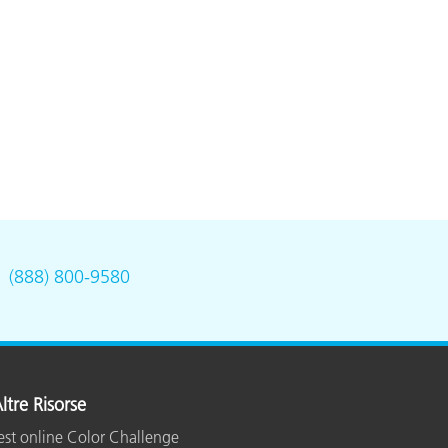
.
(888) 800-9580
ltre Risorse
est online Color Challenge