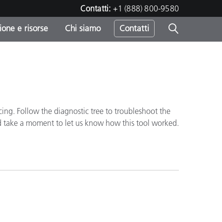
Contatti:
+1 (888) 800-9580
one e risorse
Chi siamo
Contatti
-
o
ing. Follow the diagnostic tree to troubleshoot the
d take a moment to let us know how this tool worked.
sumo