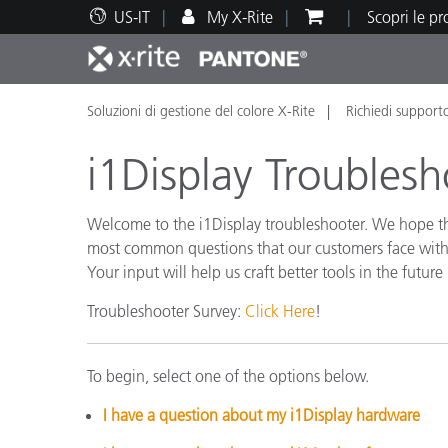
US-IT
My X-Rite
Scopri le p
Soluzioni di gestione del colore X-Rite
Richiedi support
Principali prodotti
Stampa e Packaging
Supporto tecnico
Risorse didattiche
Categ
Vernic
Assis
Form
i1Display Troublesh
Welcome to the i1Display troubleshooter. We hope this
most common questions that our customers face with 
Your input will help us craft better tools in the future
Brand
Automotive
Tessil
Troubleshooter Survey:
Click Here
!
To begin, select one of the options below.
I have a question about my i1Display hardware
Produ