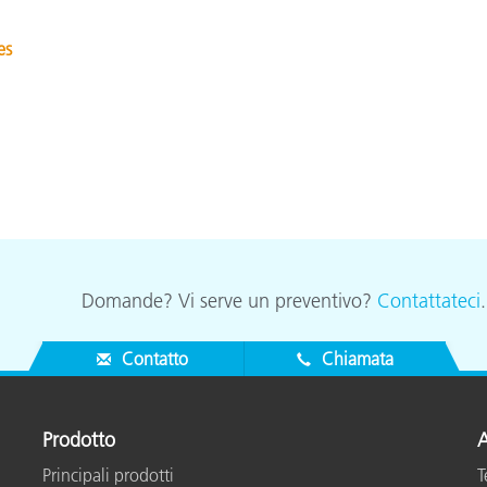
Carta
es
Materiali per l’edilizia
Beni Durevoli
Domande? Vi serve un preventivo?
Contattateci
Contatto
Chiamata
Prodotto
A
Principali prodotti
T