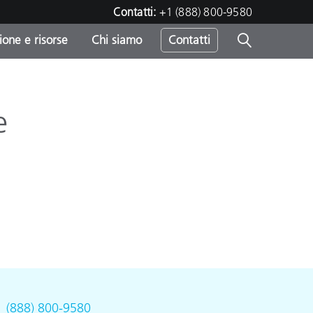
Contatti:
+1 (888) 800-9580
one e risorse
Chi siamo
Contatti
-
o
e
.
(888) 800-9580
sumo