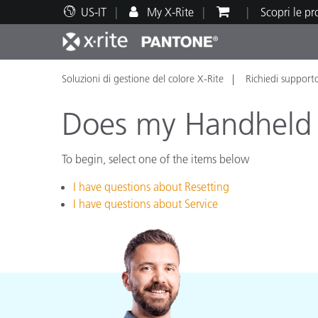
US-IT
My X-Rite
Scopri le p
Soluzioni di gestione del colore X-Rite
Richiedi support
Principali prodotti
Stampa e Packaging
Supporto tecnico
Risorse didattiche
Categ
Vernic
Assis
Form
Does my Handheld n
To begin, select one of the items below
I have questions about Resetting
Brand
I have questions about Service
Automotive
Tessil
Produ