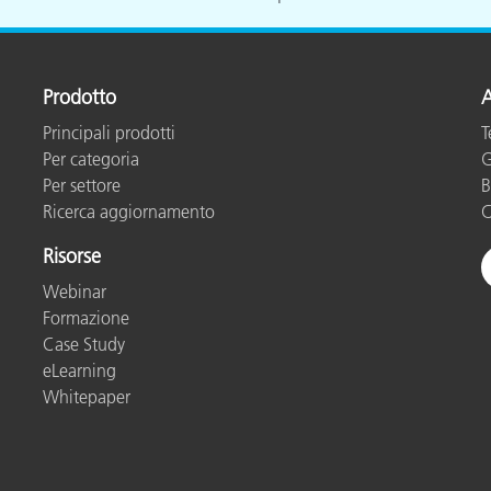
Carta
Materiali per l’edilizia
Prodotto
A
Principali prodotti
T
Beni Durevoli
Per categoria
G
Per settore
B
Ricerca aggiornamento
C
Risorse
Webinar
Formazione
Case Study
eLearning
Whitepaper