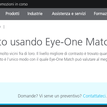
romozioni in corso
Prodotti
Industrie
Assistenza e servizi
Formazi
o
orie di Prodotto
i e Rivestimenti
tenza e manutenzione
azione
Prodotti fuori produzione 
OEM Display & Printer
Contatta il nostro team
Consulenze e audit
Trova il tuo aggiornament
Manufacturers
sto usando Eye-One Mat
Promozioni in corso
to vicini fra di loro. Il livello migliore di contrasto è trovato qu
Online Store
Prodotti di Consumo
Le più scaricate
esto è l'unico modo con il quale Eye-One Match può valutare al megl
Confezionati
 Experience Center
Altre risorse
e
Food Color Measurement
Biofarmaceutica
Domande? Vi serve un preventivo?
Contattateci
ttori di Cosmetici
Elettronica di Largo Con