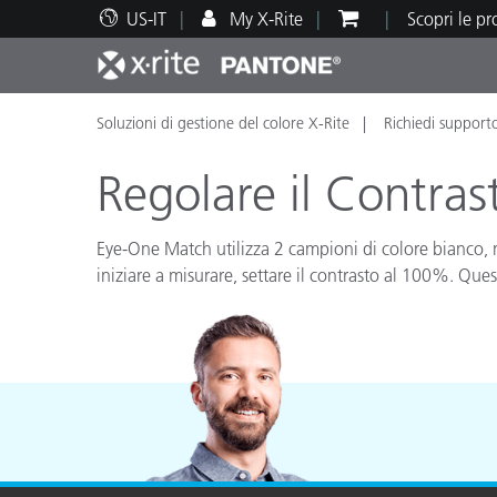
US-IT
My X-Rite
Scopri le p
Soluzioni di gestione del colore X-Rite
Richiedi support
Principali prodotti
Stampa e Packaging
Supporto tecnico
Risorse didattiche
Categ
Vernic
Assis
Form
Regolare il Contra
Eye-One Match utilizza 2 campioni di colore bianco, mol
iniziare a misurare, settare il contrasto al 100%. Qu
Brand
Automotive
Tessil
Produ