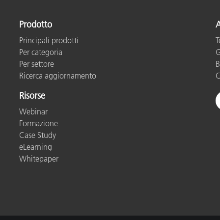
Carta
Prodotto
A
Materiali per l’edilizia
Principali prodotti
T
Per categoria
G
Beni Durevoli
Per settore
B
Ricerca aggiornamento
C
Risorse
Webinar
Formazione
Case Study
eLearning
Whitepaper