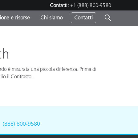
Contatti:
+1 (888) 800-9580
one e risorse
Chi siamo
Contatti
-
o
ch
ando è misurata una piccola differenza. Prima di
io il Contrasto.
.
(888) 800-9580
sumo