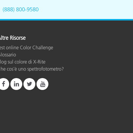
.
(888) 800-9580
ltre Risorse
est online Color Challenge
lossario
log sul colore di X-Rite
he cos’è uno spettrofotometro?