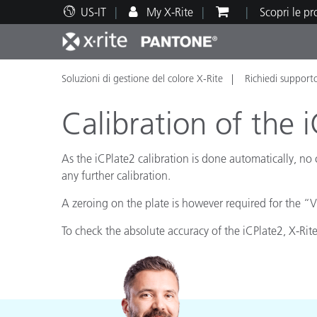
US-IT
My X-Rite
Scopri le p
Soluzioni di gestione del colore X-Rite
Richiedi support
Principali prodotti
Stampa e Packaging
Supporto tecnico
Risorse didattiche
Categ
Vernic
Assis
Form
Calibration of the 
As the iCPlate2 calibration is done automatically, no
any further calibration.
Brand
A zeroing on the plate is however required for the “
Automotive
Tessil
To check the absolute accuracy of the iCPlate2, X-Rite
Produ