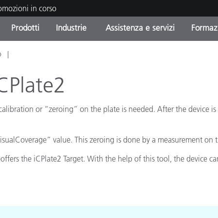
romozioni in corso
Prodotti
Industrie
Assistenza e servizi
Formazi
o
orie di Prodotto
i e Rivestimenti
tenza e manutenzione
azione
Prodotti fuori produzione 
OEM Display & Printer
Contatta il nostro team
Consulenze e audit
Trova il tuo aggiornament
Manufacturers
iCPlate2
Promozioni in corso
 calibration or “zeroing” on the plate is needed. After the device
Online Store
Prodotti di Consumo
Le più scaricate
Confezionati
 Experience Center
VisualCoverage” value. This zeroing is done by a measurement on 
Altre risorse
e
offers the iCPlate2 Target. With the help of this tool, the device c
Food Color Measurement
Biofarmaceutica
ttori di Cosmetici
Elettronica di Largo Con