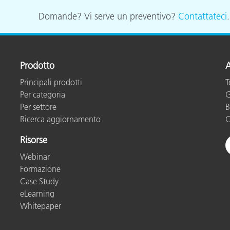
Domande? Vi serve un preventivo?
Contattateci
Carta
Materiali per l’edilizia
Beni Durevoli
Prodotto
A
Principali prodotti
T
Per categoria
G
Per settore
B
Ricerca aggiornamento
C
Risorse
Webinar
Formazione
Case Study
eLearning
Whitepaper