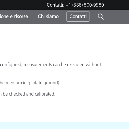
Contatti:
+1 (888) 800-9580
one e risorse
Chi siamo
Contatti
-
o
 is configured, measurements can be executed without
the medium (e.g. plate ground).
an be checked and calibrated.
sumo