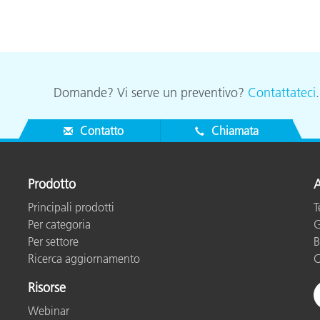
Domande? Vi serve un preventivo?
Contattateci
Contatto
Chiamata
Prodotto
A
Principali prodotti
T
Per categoria
G
Per settore
B
Ricerca aggiornamento
C
Risorse
Webinar