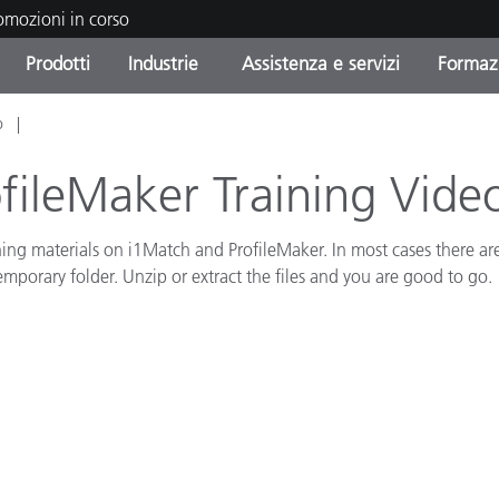
romozioni in corso
Prodotti
Industrie
Assistenza e servizi
Formazi
o
orie di Prodotto
i e Rivestimenti
tenza e manutenzione
azione
Prodotti fuori produzione 
OEM Display & Printer
Contatta il nostro team
Consulenze e audit
Trova il tuo aggiornament
Manufacturers
fileMaker Training Vide
Promozioni in corso
aining materials on i1Match and ProfileMaker. In most cases there a
Online Store
Prodotti di Consumo
Le più scaricate
emporary folder. Unzip or extract the files and you are good to go.
Confezionati
 Experience Center
Altre risorse
e
Food Color Measurement
Biofarmaceutica
ttori di Cosmetici
Elettronica di Largo Con