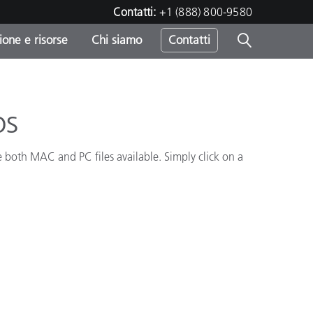
Contatti:
+1 (888) 800-9580
one e risorse
Chi siamo
Contatti
-
o
os
re both MAC and PC files available. Simply click on a
sumo