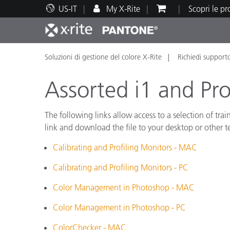
US-IT
My X-Rite
Scopri le p
Soluzioni di gestione del colore X-Rite
Richiedi support
Principali prodotti
Stampa e Packaging
Supporto tecnico
Risorse didattiche
Categ
Vernic
Assis
Form
Assorted i1 and Pro
The following links allow access to a selection of tr
link and download the file to your desktop or other t
Brand
Calibrating and Profiling Monitors - MAC
Automotive
Tessil
Calibrating and Profiling Monitors - PC
Color Management in Photoshop - MAC
Color Management in Photoshop - PC
Produ
ColorChecker - MAC