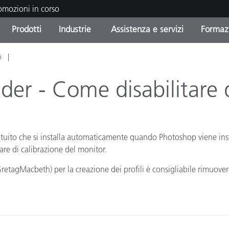
romozioni in corso
Prodotti
Industrie
Assistenza e servizi
Formazi
o
orie di Prodotto
i e Rivestimenti
tenza e manutenzione
azione
Prodotti fuori produzione 
OEM Display & Printer
Contatta il nostro team
Consulenze e audit
Trova il tuo aggiornament
Manufacturers
r - Come disabilitare 
Promozioni in corso
Online Store
Prodotti di Consumo
Le più scaricate
Confezionati
tuito che si installa automaticamente quando Photoshop viene ins
 Experience Center
Altre risorse
e di calibrazione del monitor.
e
retagMacbeth) per la creazione dei profili è consigliabile rimuo
Food Color Measurement
Biofarmaceutica
ttori di Cosmetici
Elettronica di Largo Con