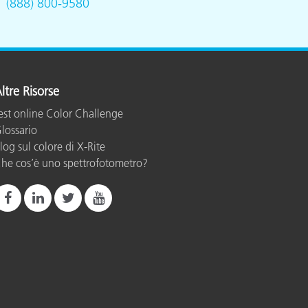
.
(888) 800-9580
ltre Risorse
est online Color Challenge
lossario
log sul colore di X-Rite
he cos’è uno spettrofotometro?