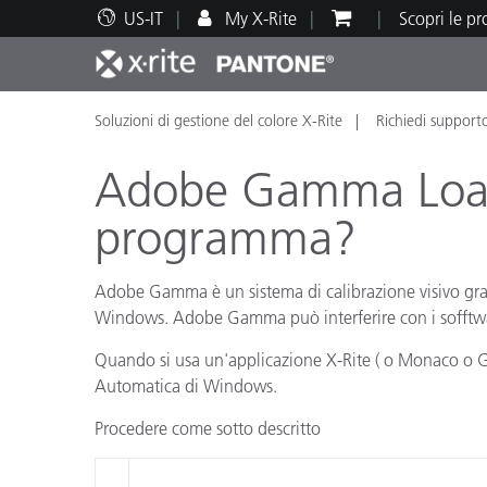
US-IT
My X-Rite
Scopri le p
Soluzioni di gestione del colore X-Rite
Richiedi support
Principali prodotti
Stampa e Packaging
Supporto tecnico
Risorse didattiche
Categ
Vernic
Assis
Form
Adobe Gamma Loade
programma?
Adobe Gamma è un sistema di calibrazione visivo gra
Brand
Windows. Adobe Gamma può interferire con i sofftwar
Automotive
Tessil
Quando si usa un'applicazione X-Rite ( o Monaco o G
Automatica di Windows.
Procedere come sotto descritto
Produ