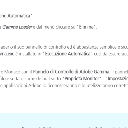
Carta
one Automatica
".
Materiali per l’edilizia
 Gamma Loader
e dal menù cliccare su "
Elimina
".
Beni Durevoli
o il suo pannello di controllo ed è abbastanza semplice e sicur
ma.exe
è installato in "
Esecuzione Automatica
" così da essere sic
ware Monaco con il
Pannelo di Controllo di Adobe Gamma
. Il pann
ofilo è settato come default sotto "
Proprietà Monitor
" - "
Impostazi
 le applicazioni Adobe lo riconosceranno e lo utelizzeranno corret