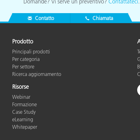
Domande? Vi serve un preventivo?
Contattateci
Contatto
Chiamata
Prodotto
A
Principali prodotti
T
Per categoria
G
Per settore
B
Ricerca aggiornamento
C
Risorse
Webinar
Formazione
Case Study
eLearning
Whitepaper