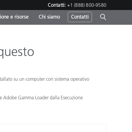
Contatti:
+1 (888) 800-9580
one e risorse
Chi siamo
Contatti
-
o
questo
tallato su un computer con sistema operativo
vere Adobe Gamma Loader dalla Esecuzione
sumo