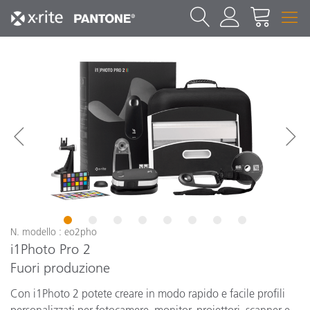
1
2
3
4
5
6
7
8
N. modello : eo2pho
i1Photo Pro 2
Fuori produzione
Con i1Photo 2 potete creare in modo rapido e facile profili
personalizzati per fotocamere, monitor, proiettori, scanner e