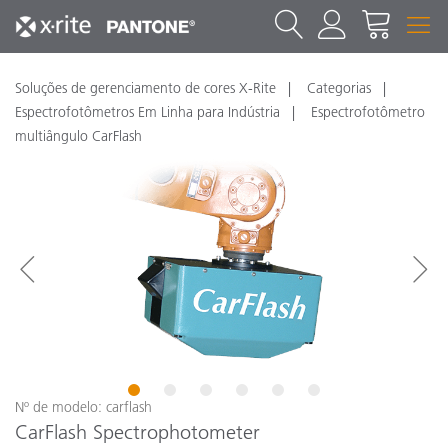
Soluções de gerenciamento de cores X-Rite
Categorias
Espectrofotômetros Em Linha para Indústria
Espectrofotômetro
multiângulo CarFlash
1
2
3
4
5
6
Nº de modelo: carflash
CarFlash Spectrophotometer