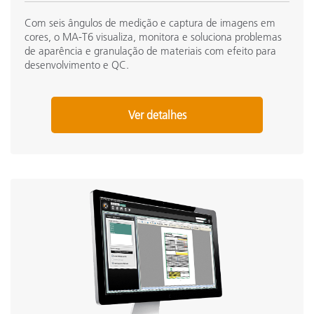
Seminário de Princípios básicos de cor
Com seis ângulos de medição e captura de imagens em
See All Training
cores, o MA-T6 visualiza, monitora e soluciona problemas
de aparência e granulação de materiais com efeito para
desenvolvimento e QC.
Ver detalhes