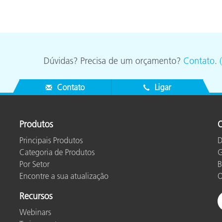
Dúvidas? Precisa de um orçamento?
Contato
.
Contato
Ligar
Produtos
O
Principais Produtos
D
Categoria de Produtos
G
Por Setor
B
Encontre a sua atualização
O
Recursos
Webinars