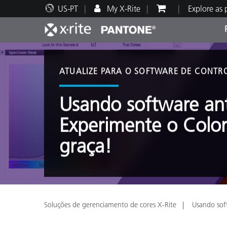
US-PT
My X-Rite
Explore as
Principais produtos
Impressão e Embalagem
Suporte Técnico
Recursos Educacionais
Categ
Tinta
Servi
Form
ATUALIZE PARA O SOFTWARE DE CONTR
Usando software an
Experimente o Color
Brand
graça!
Automotiva
Têxtil
Soluções de gerenciamento de cores X-Rite
Usando sof
Manuf