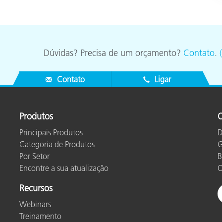
Dúvidas? Precisa de um orçamento?
Contato
.
Contato
Ligar
Produtos
O
Principais Produtos
D
Categoria de Produtos
G
Por Setor
B
Encontre a sua atualização
O
Recursos
Webinars
Treinamento