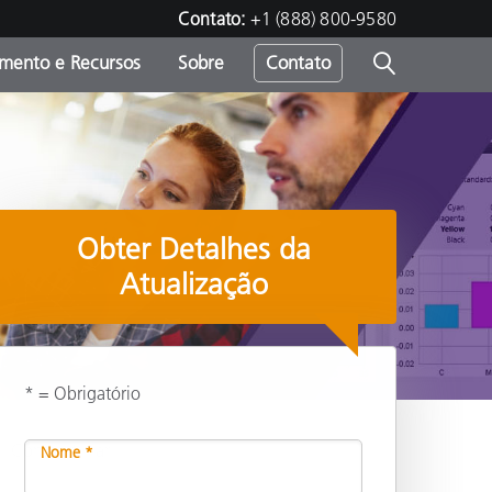
Contato:
+1 (888) 800-9580
amento e Recursos
Sobre
Contato
Obter Detalhes da
Atualização
* = Obrigatório
Compartilhar
Nome *