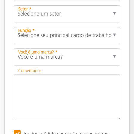
Setor *
Função *
Você é uma marca? *
Comentários
Eu dou à X-Rite permissão para enviar-me