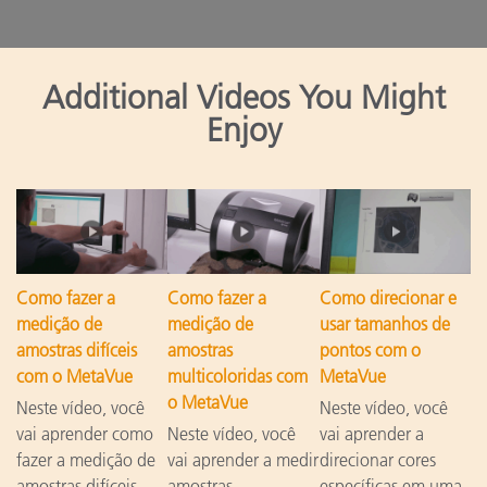
Additional Videos You Might
Enjoy
Como fazer a
Como fazer a
Como direcionar e
medição de
medição de
usar tamanhos de
amostras difíceis
amostras
pontos com o
com o MetaVue
multicoloridas com
MetaVue
o MetaVue
Neste vídeo, você
Neste vídeo, você
vai aprender como
Neste vídeo, você
vai aprender a
fazer a medição de
vai aprender a medir
direcionar cores
amostras difíceis
amostras
específicas em uma