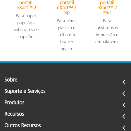
portátil
portátil
portátil
eXact™ 2
eXact™ 2
eXact™ 2
Xp
Plus
Para papel,
Para filme,
Para
papelão e
plástico e
substratos de
substratos de
folha em
impressão e
papelão:
branco
embalagem:
opaco:
Sobre
Suporte e Serviços
Produtos
Recursos
Outros Recursos