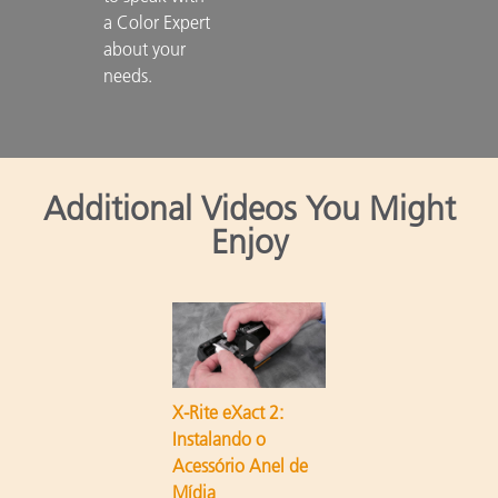
a Color Expert 
about your 
needs.

Additional Videos You Might
Enjoy
X-Rite eXact 2:
Instalando o
Acessório Anel de
Mídia