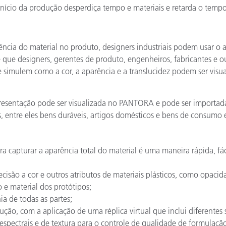
início da produção desperdiça tempo e materiais e retarda o tem
rência do material no produto, designers industriais podem usar o
e que designers, gerentes de produto, engenheiros, fabricantes e ou
e simulem como a cor, a aparência e a translucidez podem ser visua
presentação pode ser visualizada no PANTORA e pode ser importada
es, entre eles bens duráveis, artigos domésticos e bens de consumo
ara capturar a aparência total do material é uma maneira rápida, f
ecisão a cor e outros atributos de materiais plásticos, como opacid
e material dos protótipos;
a de todas as partes;
ção, com a aplicação de uma réplica virtual que inclui diferentes su
 espectrais e de textura para o controle de qualidade de formulaçã