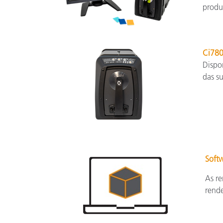
produ
Ci78
Dispon
das su
Softw
As re
rend