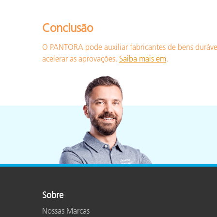
Conclusão
O PANTORA pode auxiliar fabricantes de bens duráveis
acelerar as aprovações.
Saiba mais em
.
Sobre
Nossas Marcas