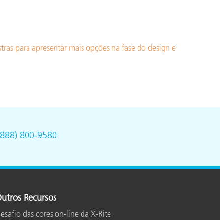
stras para apresentar mais opções na fase do design e
(888) 800-9580
utros Recursos
esafio das cores on-line da X-Rite