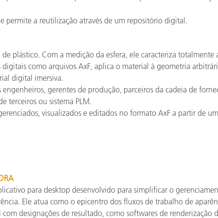
e permite a reutilização através de um repositório digital.
de plástico. Com a medição da esfera, ele caracteriza totalmente a 
digitais como arquivos AxF, aplica o material à geometria arbitrár
al digital imersiva.
s engenheiros, gerentes de produção, parceiros da cadeia de fornec
e terceiros ou sistema PLM.
erenciados, visualizados e editados no formato AxF a partir de um l
ORA
licativo para desktop desenvolvido para simplificar o gerenciam
rência. Ele atua como o epicentro dos fluxos de trabalho de aparên
l com designações de resultado, como softwares de renderização de