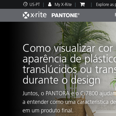
US-PT
My X-Rite
Explore as
Principais produtos
Impressão e Embalagem
Suporte Técnico
Recursos Educacionais
Categ
Tinta
Servi
Form
Como visualizar cor 
aparência de plástic
translúcidos ou tran
Brand
durante o design
Automotiva
Têxtil
Juntos, o PANTORA e o Ci7800 ajudam 
a entender como uma característica de 
em um produto final.
Manuf