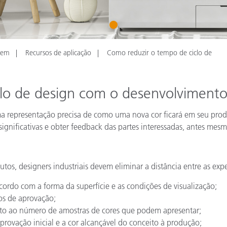
Papel
1
Materiais de Construção
Bens Duráveis
gem
Recursos de aplicação
Como reduzir o tempo de ciclo de
lo de design com o desenvolvimento
ma representação precisa de como uma nova cor ficará em seu prod
 significativas e obter feedback das partes interessadas, antes me
os, designers industriais devem eliminar a distância entre as expe
ordo com a forma da superfície e as condições de visualização;
los de aprovação;
uanto ao número de amostras de cores que podem apresentar;
provação inicial e a cor alcançável do conceito à produção;