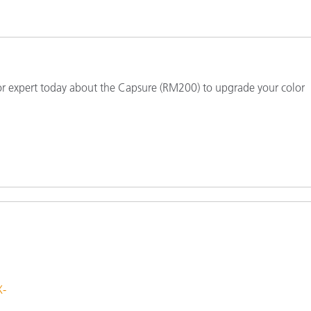
Papel
Materiais de Construção
Bens Duráveis
lor expert today about the Capsure (RM200) to upgrade your color
X-