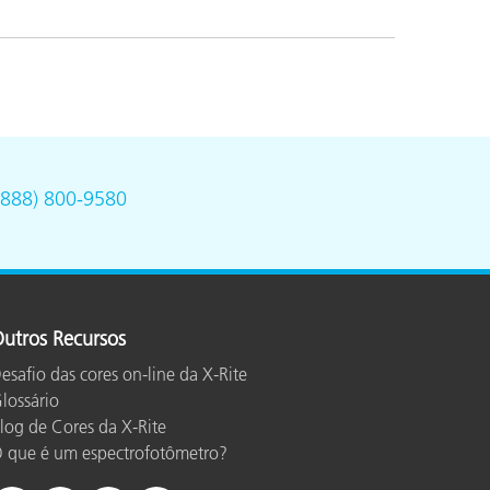
(888) 800-9580
utros Recursos
esafio das cores on-line da X-Rite
lossário
log de Cores da X-Rite
 que é um espectrofotômetro?