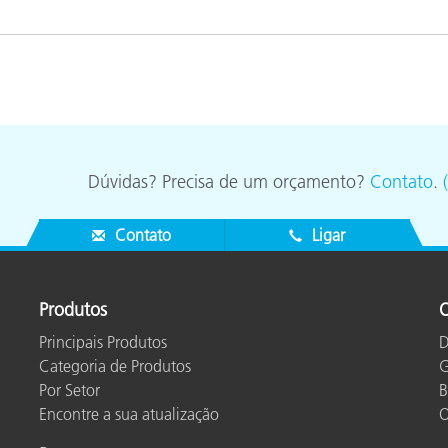
Dúvidas? Precisa de um orçamento?
Contato
.
Contato
Ligar
Produtos
O
Principais Produtos
D
Categoria de Produtos
G
Por Setor
B
Encontre a sua atualização
O