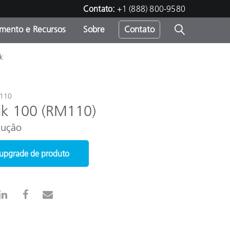
Contato:
+1 (888) 800-9580
amento e Recursos
Sobre
Contato
k
m110
ik 100 (RM110)
dução
r upgrade de produto