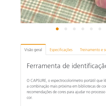
Plásticos
1
2
3
4
5
6
Visão geral
Especificações
Treinamento e s
Ferramenta de identificação
O CAPSURE, o espectrocolorímetro portátil que lê 
a combinação mais próxima em bibliotecas de core
recomendações de cores para ajudar no processo
cor.