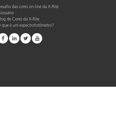
esafio das cores on-line da X-Rite
lossário
log de Cores da X-Rite
 que é um espectrofotômetro?
Imprint
Termos de uso
Do Not Sell or Share My Data