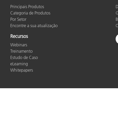
Principais Produtos
D
Categoria de Produtos
G
Por Setor
B
Encontre a sua atualização
O
Recursos
Webinars
Treinamento
Estudo de Caso
eLearning
Whitepapers
to
Política de privacidade
Cookies
Cookie Settings