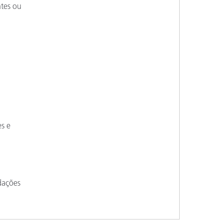
tes ou
es e
dações