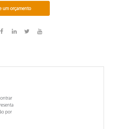
te um orçamento
contrar
resenta
ão por