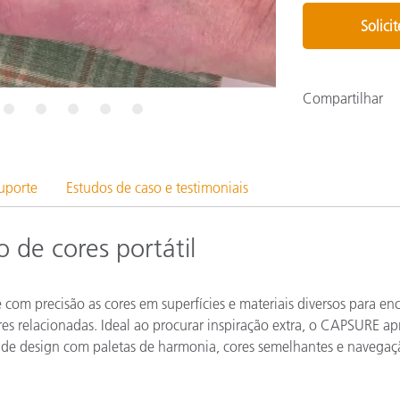
Papel
Solici
Materiais de Construção
Bens Duráveis
Compartilhar
7
8
9
10
11
uporte
Estudos de caso e testimoniais
 de cores portátil
com precisão as cores em superfícies e materiais diversos para en
s relacionadas. Ideal ao procurar inspiração extra, o CAPSURE ap
 de design com paletas de harmonia, cores semelhantes e navegaç