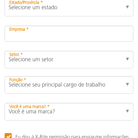
Estado/Província *
Empresa *
Setor *
Função *
Você é uma marca? *
Eu dou à X-Rite permissão para enviar-me informações