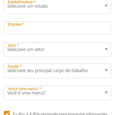
Estado/Província *
Empresa *
Setor *
Função *
Você é uma marca? *
Eu dou à X-Rite permissão para enviar-me informações