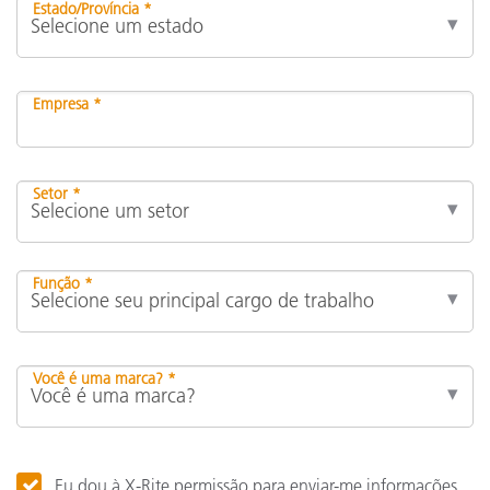
Estado/Província *
Empresa *
Setor *
Função *
Você é uma marca? *
Eu dou à X-Rite permissão para enviar-me informações