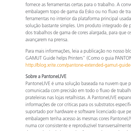
fornece as ferramentas certas para o trabalho. A conv
embalagem topo de gama da Esko ou no fluxo de tra
ferramentas no interior da plataforma principal usa
solução bastante simples. Um produto integrado de pr
dos trabalhos de gama de cores alargada, para que o
avançarem na prensa.
Para mais informações, leia a publicação no noss
GAMUT Guide helps Printers” (Como o guia PANTO
http://blog.xrite.com/pantone-extended-gamut-guide-
Sobre a PantoneLIVE
PantoneLIVE é uma solução baseada na nuvem que pe
comunicada com precisão em todo o fluxo de trabalh
prateleiras nas lojas retalhistas. A PantoneLIVE exp
informações de cor críticas para os substratos espec
suportado por hardware e software licenciado que pe
embalagem tenha acesso às mesmas cores PantoneLIVE,
numa cor consistente e reproduzível transversalment