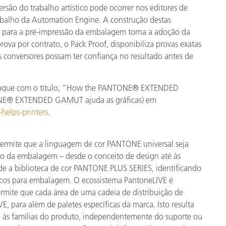
ersão do trabalho artístico pode ocorrer nos editores de
balho da Automation Engine. A construção destas
da para a pré-impressão da embalagem torna a adoção da
ova por contrato, o Pack Proof, disponibiliza provas exatas
s conversores possam ter confiança no resultado antes de
o bloque com o título, “How the PANTONE® EXTENDED
NE® EXTENDED GAMUT ajuda as gráficas) em
helps-printers
.
rmite que a linguagem de cor PANTONE universal seja
o da embalagem – desde o conceito de design até às
ande a biblioteca de cor PANTONE PLUS SERIES, identificando
íficos para embalagem. O ecossistema PantoneLIVE é
rmite que cada área de uma cadeia de distribuição de
 para além de paletes específicas da marca. Isto resulta
e às famílias do produto, independentemente do suporte ou