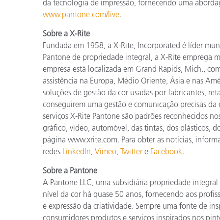
da tecnologia de impressão, fornecendo uma abordag
www.pantone.com/live
.
Sobre a X-Rite
Fundada em 1958, a X-Rite, Incorporated é líder mund
Pantone de propriedade integral, a X-Rite emprega m
empresa está localizada em Grand Rapids, Mich., com
assistência na Europa, Médio Oriente, Ásia e nas Am
soluções de gestão da cor usadas por fabricantes, reta
conseguirem uma gestão e comunicação precisas da c
serviços X-Rite Pantone são padrões reconhecidos no
gráfico, vídeo, automóvel, das tintas, dos plásticos, d
página www.xrite.com. Para obter as notícias, informa
redes
LinkedIn
,
Vimeo
,
Twitter
e
Facebook
.
Sobre a Pantone
A Pantone LLC, uma subsidiária propriedade integral
nível da cor há quase 50 anos, fornecendo aos profis
e expressão da criatividade. Sempre uma fonte de ins
consumidores produtos e serviços inspirados nos pint