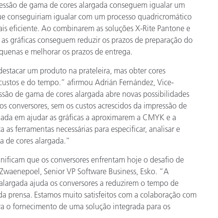
essão de gama de cores alargada conseguem igualar um
Papel
que conseguiriam igualar com um processo quadricromático
ais eficiente. Ao combinarem as soluções X-Rite Pantone e
Materiais de Construção
as gráficas conseguem reduzir os prazos de preparação do
Bens Duráveis
pequenas e melhorar os prazos de entrega.
estacar um produto na prateleira, mas obter cores
 custos e do tempo.” afirmou Adrián Fernández, Vice-
são de gama de cores alargada abre novas possibilidades
 os conversores, sem os custos acrescidos da impressão de
hada em ajudar as gráficas a aproximarem a CMYK e a
za as ferramentas necessárias para especificar, analisar e
a de cores alargada.”
nificam que os conversores enfrentam hoje o desafio de
 Zwaenepoel, Senior VP Software Business, Esko. “A
largada ajuda os conversores a reduzirem o tempo de
da prensa. Estamos muito satisfeitos com a colaboração com
ara o fornecimento de uma solução integrada para os