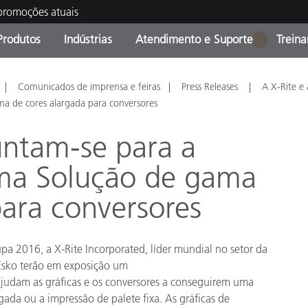
 promoções atuais
Produtos
Indústrias
Atendimento e Suporte
Trein
1
oria de Produtos
s e Revestimentos
ço de Manutenção
ação
Produtos fora de linha -
OEM Display & Printer
Contate nossa equipe
Consultas e Auditorias
Comunicados de imprensa e feiras
Press Releases
A X-Rite e 
Encontre sua atualização
Manufacturers
a de cores alargada para conversores
Promoções vigentes
untam-se para a
Online Store
Produtos Embalados
ma Solução de gama
Principais Downloads
 Experience Center
para conversores
Outros recursos
Food Color Measurement
pa 2016, a X-Rite Incorporated, líder mundial no setor da
Ciências Biológicas
 Esko terão em exposição um
 ajudam as gráficas e os conversores a conseguirem uma
Produtos Eletrônicos
atura de Cosméticos
ada ou a impressão de palete fixa. As gráficas de