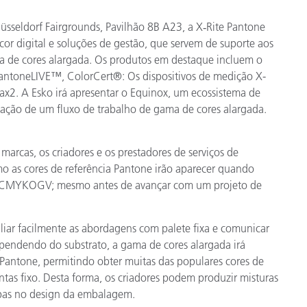
sseldorf Fairgrounds, Pavilhão 8B A23, a X‑Rite Pantone
or digital e soluções de gestão, que servem de suporte aos
a de cores alargada. Os produtos em destaque incluem o
oneLIVE™, ColorCert®: Os dispositivos de medição X-
iTrax2. A Esko irá apresentar o Equinox, um ecossistema de
ação de um fluxo de trabalho de gama de cores alargada.
rcas, os criadores e os prestadores de serviços de
o as cores de referência Pantone irão aparecer quando
es CMYKOGV; mesmo antes de avançar com um projeto de
aliar facilmente as abordagens com palete fixa e comunicar
pendendo do substrato, a gama de cores alargada irá
Pantone, permitindo obter muitas das populares cores de
tas fixo. Desta forma, os criadores podem produzir misturas
mpas no design da embalagem.