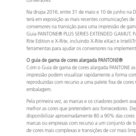
conversores.”
Na drupa 2016, entre 31 de maio e 10 de junho na Dü
terá em exposição as mais recentes comunicações de c
conversores na transição para uma impressão de gam
Guia PANTONE® PLUS SERIES EXTENDED GAMUT, Pant
Rite Edition e X-Rite, incluindo X‑Rite eXact e Intell
ferramentas para ajudar os conversores na implement
O guia de gama de cores alargada PANTONE®
Com o Guia de gama de cores alargada PANTONE as ma
impressão podem visualizar rapidamente a forma com
reproduzidas com recurso a uma palete fixa de cor
embalagem.
Pela primeira vez, as marcas e os criadores podem av
melhor as cores que pretendem aos fornecedores. De
disponibilizar aproximadamente 80 a 90% das cores 
marcas ou empresas com recurso a um conjunto de tin
de cores mais complexas e transições de cor mais li