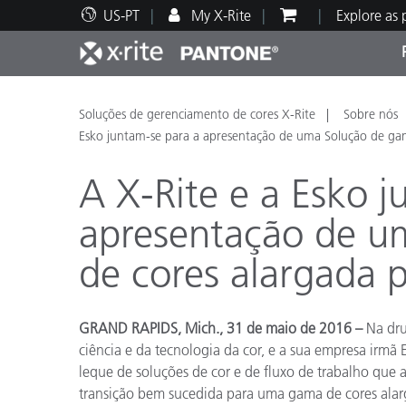
US-PT
My X-Rite
Explore as
Principais produtos
Impressão e Embalagem
Suporte Técnico
Recursos Educacionais
Categ
Tinta
Servi
Form
Soluções de gerenciamento de cores X-Rite
Sobre nós
Esko juntam-se para a apresentação de uma Solução de gam
A X-Rite e a Esko j
apresentação de u
Brand
de cores alargada 
Automotiva
Têxtil
GRAND RAPIDS, Mich., 31 de maio de 2016 –
Na dru
ciência e da tecnologia da cor, e a sua empresa irmã
leque de soluções de cor e de fluxo de trabalho que
Manuf
transição bem sucedida para uma gama de cores alarg