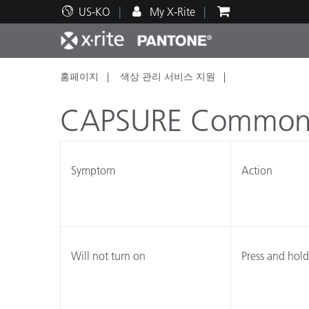
US-KO
My X-Rite
홈페이지
색상 관리 서비스 지원
주요 제품
인쇄 및 패키징
기술 지원
교육 리소스
제품
페인트
서비
교육
CAPSURE Common p
Symptom
Action
Brand
자동차
텍스
Will not turn on
Press and hold
화장