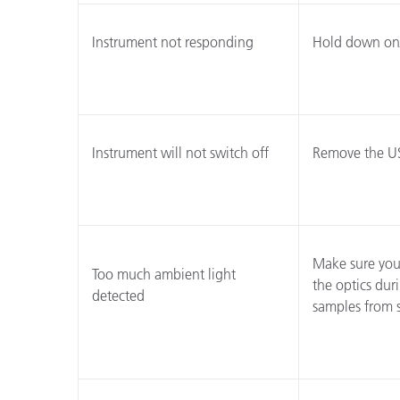
플라스틱
Instrument not responding
Hold down on/o
Instrument will not switch off
Remove the US
Make sure you 
Too much ambient light
the optics dur
detected
samples from s