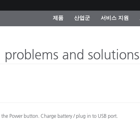
제품
산업군
서비스 지원
 카테고리
 및 코팅
스 및 유지보수
제품을 찾을 수 없나요?
OEM 디스플레이 및 프
X-Rite 코리아 연락
컨설팅 및 감사
제조사
roblems and solutions
진행중인 프로모션
온라인 스토어
소비재
인기 다운로드
 Experience Center
타일
기타 리소스
식품 컬러 측정
 the Power button. Charge battery / plug in to USB port.
생명과학
소비자 가전제품
품 제조사