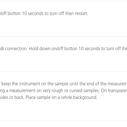
종이/페이퍼
ff button 10 seconds to turn off then restart.
건축 자재
내구재
B connection. Hold down on/off button 10 seconds to turn off the
keep the instrument on the sample until the end of the measureme
ing a measurement on very rough or curved samples. On transparent
ides or back. Place sample on a white background.