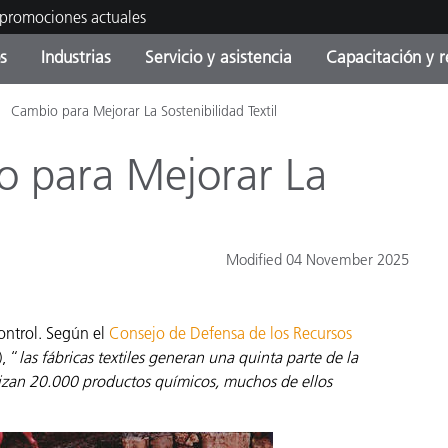
 promociones actuales
s
Industrias
Servicio y asistencia
Capacitación y r
Cambio para Mejorar La Sostenibilidad Textil
orías de Producto
ras y Recubrimientos
cio y mantenimiento
tramiento
Productos fuera de
OEM Display & Printer
Contacte con nuestro equ
Consultas y auditorías
producción - Encuentra s
Manufacturers
o para Mejorar La
actualización
l
Promociones actuales
Productos Envasados
Top Descargas
Online Store
Modified 04 November 2025
 Experience Center
Otros recursos
ontrol. Según el
Consejo de Defensa de los Recursos
Food Color Measurement
es
, “
las fábricas textiles generan una quinta parte de la
Ciencias de vida
lizan 20.000 productos químicos, muchos de ellos
Productos Electrónicos