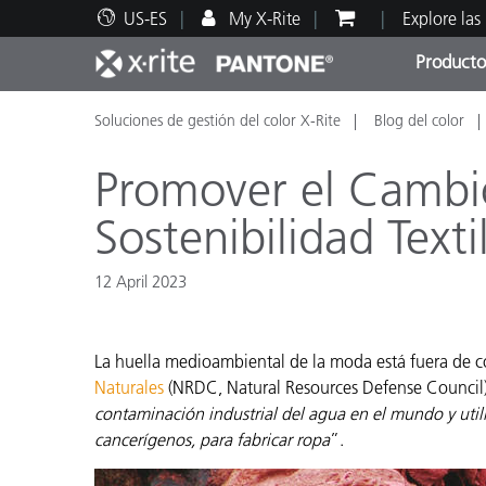
US-ES
My X-Rite
Explore las
Producto
Soluciones de gestión del color X-Rite
Blog del color
Principales productos
Impresión y Empaques
Soporte técnico
Recursos educativos
Categ
Pintu
Servi
Adies
Promover el Cambi
Sostenibilidad Texti
12 April 2023
Brand
Automotriz
La huella medioambiental de la moda está fuera de c
Textil
Naturales
(NRDC, Natural Resources Defense Council)
contaminación industrial del agua en el mundo y uti
cancerígenos, para fabricar ropa
”.