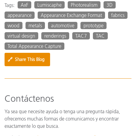
AxF
Lumiscaphe
Photorealism
3D
Tags:
appearance
Appearance Exchange Format
fabrics
wood
metals
automotive
prototype
virtual design
renderings
TAC7
TAC
Total Appearance Capture
🔗
Share This Blog
Contáctenos
Ya sea que necesite ayuda o tenga una pregunta rápida,
ofrecemos muchas formas de comunicarnos y encontrar
exactamente lo que busca.