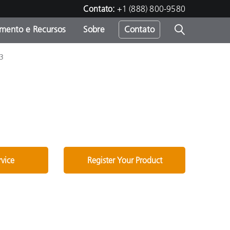
Contato:
+1 (888) 800-9580
amento e Recursos
Sobre
Contato
 3
rvice
Register Your Product