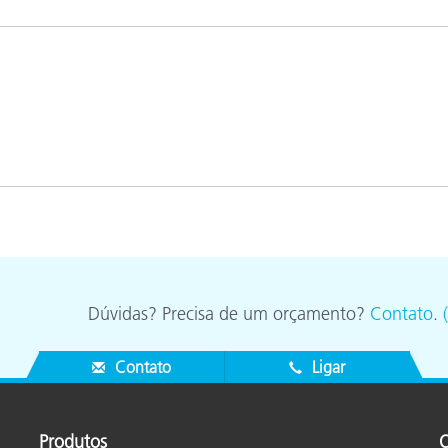
Papel
Materiais de Construção
Bens Duráveis
Dúvidas? Precisa de um orçamento?
Contato
.
Contato
Ligar
Produtos
O